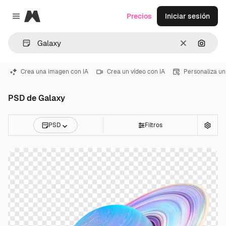
Magnific
Precios
Iniciar sesión
Close menu
Borrar
Buscar
Crea una imagen con IA
Crea un vídeo con IA
Personaliza un
PSD de Galaxy
PSD
Filtros