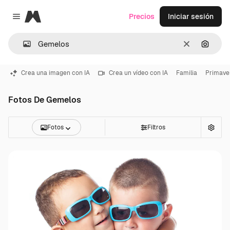
Magnific
Precios
Iniciar sesión
Close menu
Borrar
Buscar
Crea una imagen con IA
Crea un vídeo con IA
Familia
Primave
Fotos De Gemelos
Fotos
Filtros