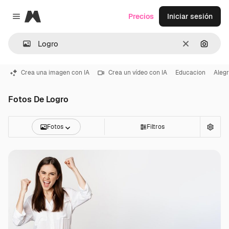
Magnific
Precios
Iniciar sesión
Close menu
Borrar
Buscar
Crea una imagen con IA
Crea un vídeo con IA
Educacion
Alegr
Fotos De Logro
Fotos
Filtros