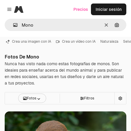
Magnific
Precios
Iniciar sesión
Close menu
Borrar
Buscar
Crea una imagen con IA
Crea un vídeo con IA
Naturaleza
Selv
Fotos De Mono
Nunca has visto nada como estas fotografías de monos. Son
ideales para enseñar acerca del mundo animal y para publicar
en redes sociales, usarlas en tus diseños y darle un aire natural
a tus proyectos.
Fotos
Filtros