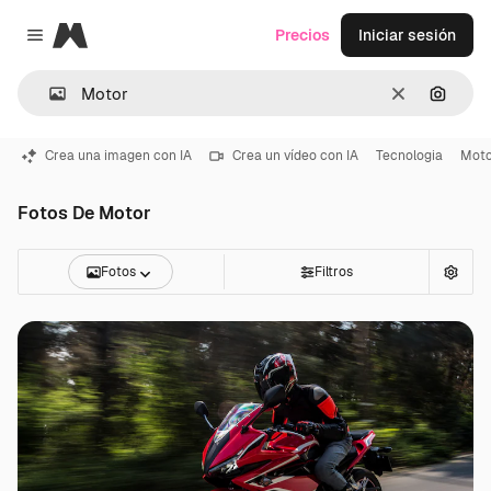
Magnific
Precios
Iniciar sesión
Close menu
Borrar
Buscar
Crea una imagen con IA
Crea un vídeo con IA
Tecnologia
Mot
Fotos De Motor
Fotos
Filtros