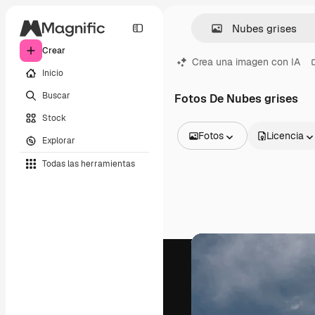
Crear
Crea una imagen con IA
Inicio
Buscar
Fotos De Nubes grises
Stock
Fotos
Licencia
Explorar
Todas las imágenes
Todas las herramientas
Vectores
Ilustraciones
Fotos
PSD
Plantillas
Mockups
Vídeos
Clips de vídeo
Motion graphics
Plantillas de vídeos
Iconos
Modelos 3D
Fuentes