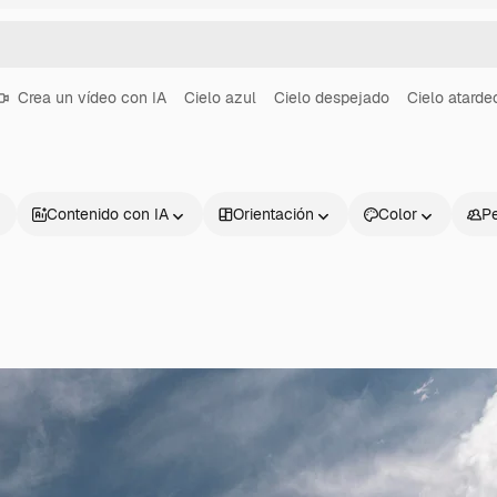
Crea un vídeo con IA
Cielo azul
Cielo despejado
Cielo atarde
Contenido con IA
Orientación
Color
P
Productos
Información úti