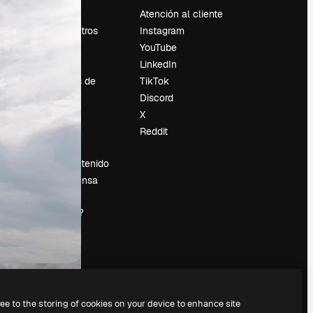
Precios
Atención al cliente
Sobre nosotros
Instagram
Reviews
YouTube
Empleo
LinkedIn
Tendencias de
TikTok
búsqueda
Discord
Blog
X
es
Eventos
Reddit
Slidesgo
Vender contenido
Sala de prensa
¿Buscas
magnific.ai?
ree to the storing of cookies on your device to enhance site