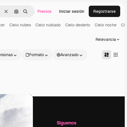
Precios
Iniciar sesión
Registrarse
Borrar
Buscar por imagen
Buscar
cer
Cielo nubes
Cielo nublado
Cielo desierto
Cielo noche
Cie
Relevancia
ersonas
Formato
Avanzado
l
Empresa
Síguenos