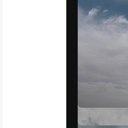
La plataforma cr
trabajo. Más de
entre creativos
estudios.
Español
Copyright © 2010