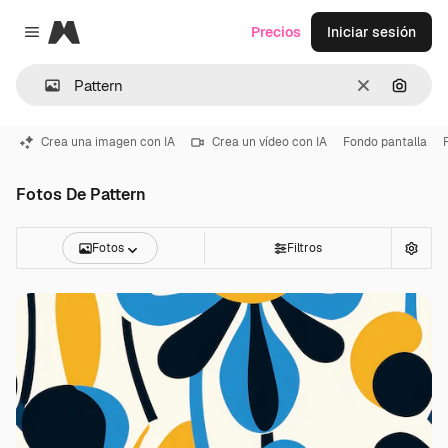
Magnific
Precios
Iniciar sesión
Close menu
Borrar
Buscar
Crea una imagen con IA
Crea un vídeo con IA
Fondo pantalla
Fotos De Pattern
Fotos
Filtros