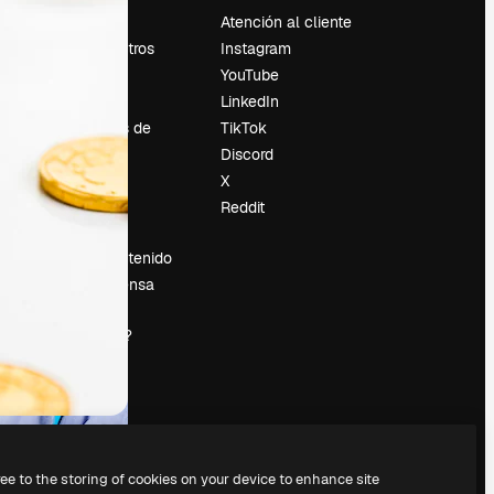
Precios
Atención al cliente
Sobre nosotros
Instagram
Reviews
YouTube
Empleo
LinkedIn
Tendencias de
TikTok
búsqueda
Discord
Blog
X
es
Eventos
Reddit
Slidesgo
Vender contenido
Sala de prensa
¿Buscas
magnific.ai?
ree to the storing of cookies on your device to enhance site