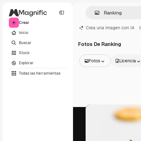
Crear
Crea una imagen con IA
Inicio
Buscar
Fotos De Ranking
Stock
Fotos
Licencia
Explorar
Todas las imágenes
Todas las herramientas
Vectores
Ilustraciones
Fotos
PSD
Plantillas
Mockups
Vídeos
Clips de vídeo
Motion graphics
Plantillas de vídeos
Iconos
Modelos 3D
Fuentes