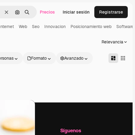
Precios
Iniciar sesión
Registrarse
Borrar
Buscar por imagen
Buscar
Internet
Web
Seo
Innovacion
Posicionamiento web
Software
Relevancia
ersonas
Formato
Avanzado
l
Empresa
Síguenos