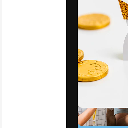
La plataforma cr
trabajo. Más de
entre creativos
estudios.
Español
Copyright © 2010