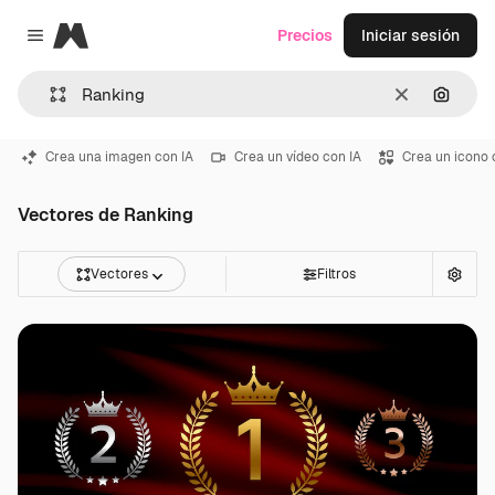
Magnific
Precios
Iniciar sesión
Close menu
Borrar
Buscar
Crea una imagen con IA
Crea un vídeo con IA
Crea un icono 
Vectores de Ranking
Vectores
Filtros