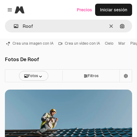
Magnific
Precios
Iniciar sesión
Close menu
Borrar
Buscar
Crea una imagen con IA
Crea un vídeo con IA
Cielo
Mar
Pla
Fotos De Roof
Fotos
Filtros