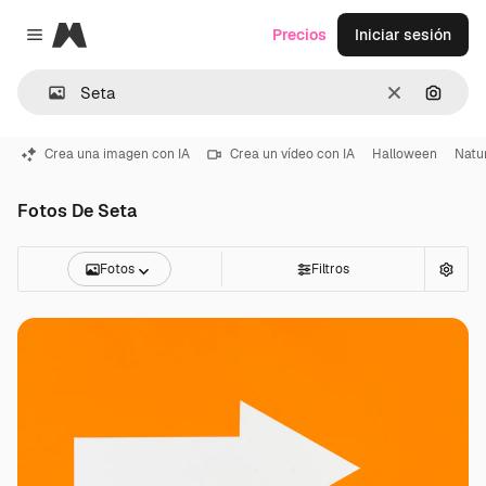
Magnific
Precios
Iniciar sesión
Close menu
Borrar
Buscar
Crea una imagen con IA
Crea un vídeo con IA
Halloween
Natu
Fotos De Seta
Fotos
Filtros