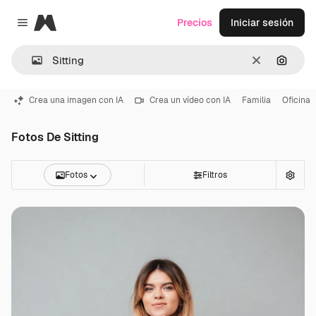
Magnific
Precios
Iniciar sesión
Close menu
Borrar
Buscar
Crea una imagen con IA
Crea un vídeo con IA
Familia
Oficina
Fotos De Sitting
Fotos
Filtros