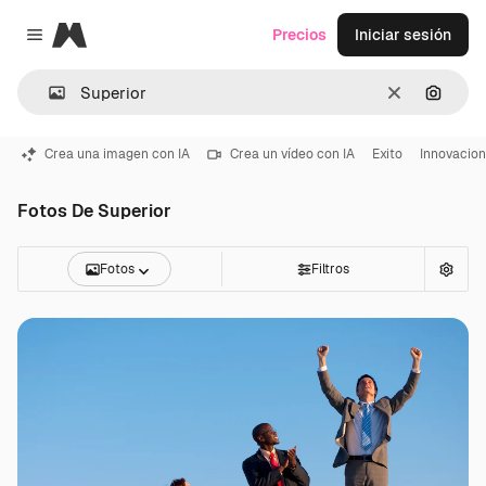
Magnific
Precios
Iniciar sesión
Close menu
Borrar
Buscar
Crea una imagen con IA
Crea un vídeo con IA
Exito
Innovacion
Fotos De Superior
Fotos
Filtros