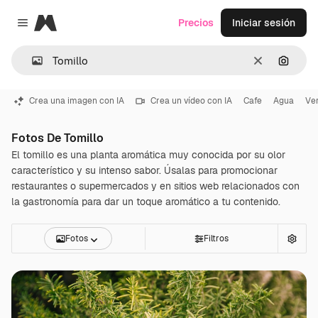
Magnific
Precios
Iniciar sesión
Close menu
Borrar
Buscar
Crea una imagen con IA
Crea un vídeo con IA
Cafe
Agua
Ve
Fotos De Tomillo
El tomillo es una planta aromática muy conocida por su olor
característico y su intenso sabor. Úsalas para promocionar
restaurantes o supermercados y en sitios web relacionados con
la gastronomía para dar un toque aromático a tu contenido.
Fotos
Filtros