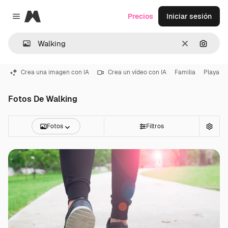
Magnific
Precios
Iniciar sesión
Close menu
Borrar
Buscar
Crea una imagen con IA
Crea un vídeo con IA
Familia
Playa
Fotos De Walking
Fotos
Filtros