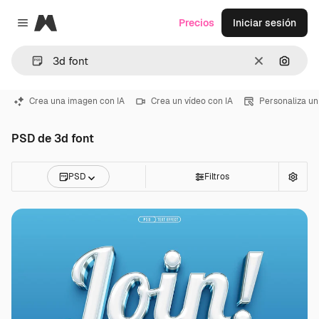
Magnific
Precios
Iniciar sesión
Close menu
Borrar
Buscar
Crea una imagen con IA
Crea un vídeo con IA
Personaliza un
PSD de 3d font
PSD
Filtros