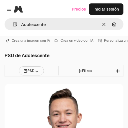
Magnific
Precios
Iniciar sesión
Close menu
Borrar
Buscar
Crea una imagen con IA
Crea un vídeo con IA
Personaliza un
PSD de Adolescente
PSD
Filtros