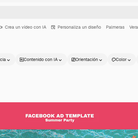
Crea un vídeo con IA
Personaliza un diseño
Palmeras
Ver
cia
Contenido con IA
Orientación
Color
Productos
Información úti