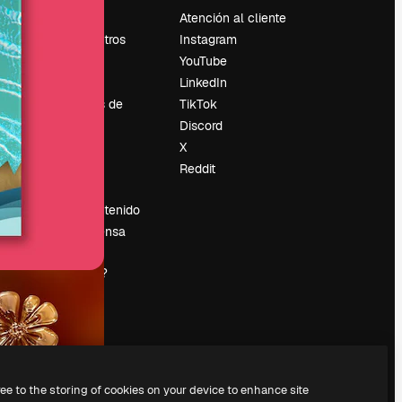
Precios
Atención al cliente
Sobre nosotros
Instagram
Reviews
YouTube
Empleo
LinkedIn
Tendencias de
TikTok
búsqueda
Discord
Blog
X
es
Eventos
Reddit
Slidesgo
Vender contenido
Sala de prensa
¿Buscas
magnific.ai?
ree to the storing of cookies on your device to enhance site