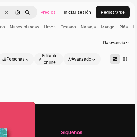
Precios
Iniciar sesión
Registrarse
Borrar
Buscar por imagen
Buscar
ano
Nubes blancas
Limon
Oceano
Naranja
Mango
Piña
L
Relevancia
Editable
Personas
Avanzado
online
l
Empresa
Síguenos