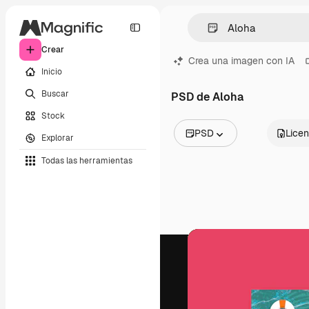
Crear
Crea una imagen con IA
Inicio
Buscar
PSD de Aloha
Stock
PSD
Licen
Explorar
Todas las imágenes
Todas las herramientas
Vectores
Ilustraciones
Fotos
PSD
Plantillas
Mockups
Vídeos
Clips de vídeo
Motion graphics
Plantillas de vídeos
Iconos
Modelos 3D
Fuentes