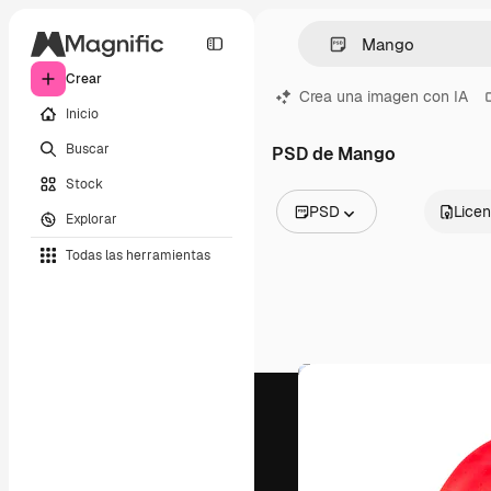
Crear
Crea una imagen con IA
Inicio
Buscar
PSD de Mango
Stock
PSD
Licen
Explorar
Todas las imágenes
Todas las herramientas
Vectores
Ilustraciones
Fotos
PSD
Plantillas
Mockups
Vídeos
Clips de vídeo
Motion graphics
Plantillas de vídeos
Iconos
Modelos 3D
Fuentes