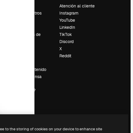
Precios
Atención al cliente
Sobre nosotros
Instagram
Reviews
YouTube
Empleo
LinkedIn
Tendencias de
TikTok
búsqueda
Discord
Blog
X
es
Eventos
Reddit
Slidesgo
Vender contenido
Sala de prensa
¿Buscas
magnific.ai?
ree to the storing of cookies on your device to enhance site