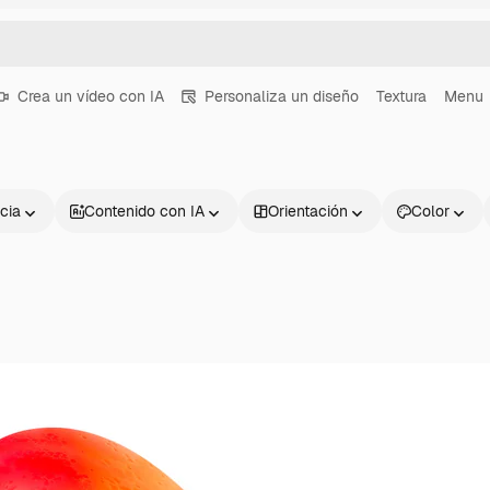
Crea un vídeo con IA
Personaliza un diseño
Textura
Menu
cia
Contenido con IA
Orientación
Color
Productos
Información úti