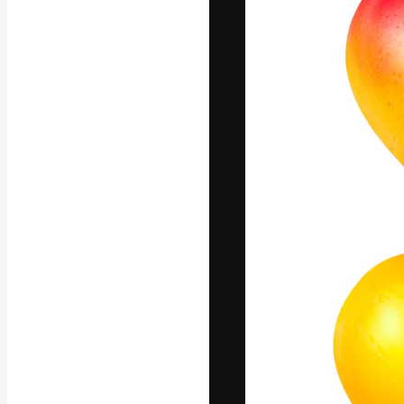
La plataforma cr
trabajo. Más de
entre creativos
estudios.
Español
Copyright © 2010