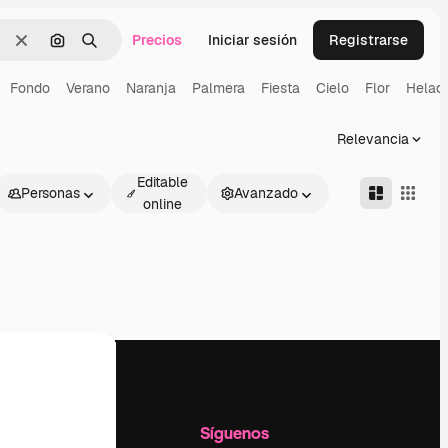
Precios
Iniciar sesión
Registrarse
Borrar
Buscar por imagen
Buscar
Fondo
Verano
Naranja
Palmera
Fiesta
Cielo
Flor
Helad
Relevancia
Editable
Personas
Avanzado
online
l
Empresa
Síguenos