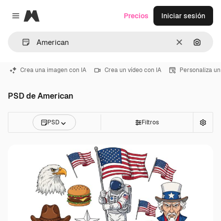
Magnific
Precios
Iniciar sesión
Close menu
Borrar
Buscar
Crea una imagen con IA
Crea un vídeo con IA
Personaliza un
PSD de American
PSD
Filtros