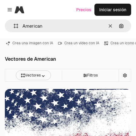
Magnific
Precios
Iniciar sesión
Close menu
Borrar
Buscar
Crea una imagen con IA
Crea un vídeo con IA
Crea un icono 
Vectores de American
Vectores
Filtros