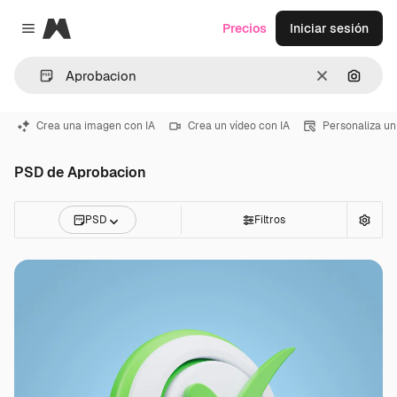
Magnific
Precios
Iniciar sesión
Close menu
Borrar
Buscar
Crea una imagen con IA
Crea un vídeo con IA
Personaliza un
PSD de Aprobacion
PSD
Filtros