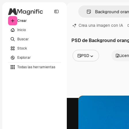
Crear
Crea una imagen con IA
Inicio
Buscar
PSD de Background oran
Stock
PSD
Licen
Explorar
Todas las imágenes
Todas las herramientas
Vectores
Ilustraciones
Fotos
PSD
Plantillas
Mockups
Vídeos
Clips de vídeo
Motion graphics
Plantillas de vídeos
Iconos
Modelos 3D
Fuentes