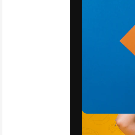
La plataforma cr
trabajo. Más de
entre creativos
estudios.
Español
Copyright © 2010