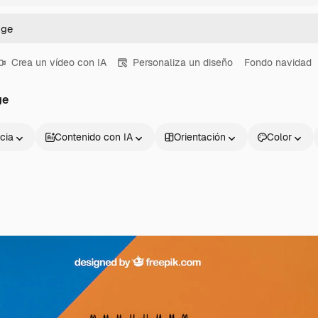
Crea un vídeo con IA
Personaliza un diseño
Fondo navidad
ge
cia
Contenido con IA
Orientación
Color
Productos
Información úti