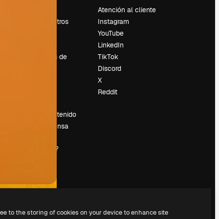
Precios
Atención al cliente
Sobre nosotros
Instagram
Reviews
YouTube
Empleo
LinkedIn
Tendencias de
TikTok
búsqueda
Discord
Blog
X
es
Eventos
Reddit
Slidesgo
Vender contenido
Sala de prensa
¿Buscas
magnific.ai?
ree to the storing of cookies on your device to enhance site