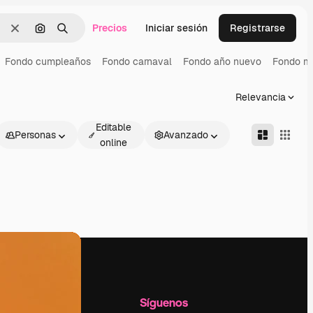
Precios
Iniciar sesión
Registrarse
Borrar
Buscar por imagen
Buscar
Fondo cumpleaños
Fondo carnaval
Fondo año nuevo
Fondo m
Relevancia
Editable
Personas
Avanzado
online
l
Empresa
Síguenos