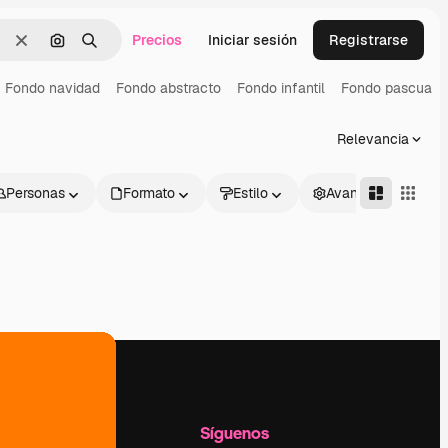
Precios
Iniciar sesión
Registrarse
Borrar
Buscar por imagen
Buscar
Fondo navidad
Fondo abstracto
Fondo infantil
Fondo pascua
Relevancia
Personas
Formato
Estilo
Avanzado
l
Empresa
Síguenos