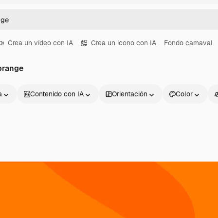
Crea un vídeo con IA
Crea un icono con IA
Fondo carnaval
orange
a
Contenido con IA
Orientación
Color
Productos
Información úti