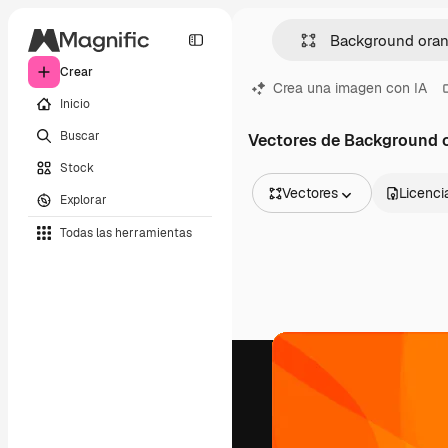
Crear
Crea una imagen con IA
Inicio
Buscar
Vectores de Background 
Stock
Vectores
Licenci
Explorar
Todas las imágenes
Todas las herramientas
Vectores
Ilustraciones
Fotos
PSD
Plantillas
Mockups
Vídeos
Clips de vídeo
Motion graphics
Plantillas de vídeos
Iconos
Modelos 3D
Fuentes