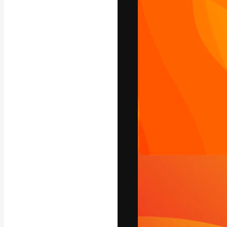
La plataforma cr
trabajo. Más de
entre creativos
estudios.
Español
Copyright © 2010