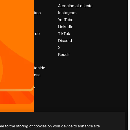
Precios
Atención al cliente
Sobre nosotros
Instagram
Reviews
YouTube
Empleo
LinkedIn
Tendencias de
TikTok
búsqueda
Discord
Blog
X
es
Eventos
Reddit
Slidesgo
Vender contenido
Sala de prensa
¿Buscas
magnific.ai?
ree to the storing of cookies on your device to enhance site