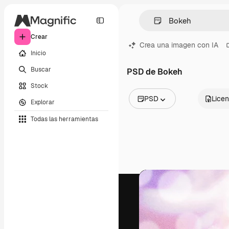
Crear
Crea una imagen con IA
Inicio
Buscar
PSD de Bokeh
Stock
PSD
Licen
Explorar
Todas las imágenes
Todas las herramientas
Vectores
Ilustraciones
Fotos
PSD
Plantillas
Mockups
Vídeos
Clips de vídeo
Motion graphics
Plantillas de vídeos
Iconos
Modelos 3D
Fuentes