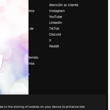
Precios
Atención al cliente
Sobre nosotros
Instagram
Reviews
YouTube
Empleo
LinkedIn
Tendencias de
TikTok
búsqueda
Discord
Blog
X
es
Eventos
Reddit
Slidesgo
Vender contenido
Sala de prensa
¿Buscas
magnific.ai?
ree to the storing of cookies on your device to enhance site