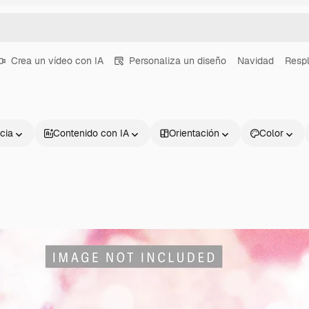
Crea un vídeo con IA
Personaliza un diseño
Navidad
Resp
cia
Contenido con IA
Orientación
Color
Productos
Información úti