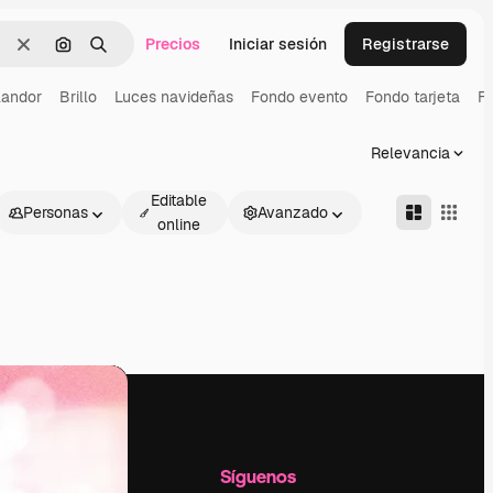
Precios
Iniciar sesión
Registrarse
Borrar
Buscar por imagen
Buscar
landor
Brillo
Luces navideñas
Fondo evento
Fondo tarjeta
Fo
Relevancia
Editable
Personas
Avanzado
online
l
Empresa
Síguenos