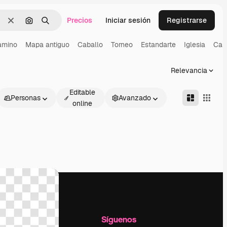
Precios
Iniciar sesión
Registrarse
Borrar
Buscar por imagen
Buscar
amino
Mapa antiguo
Caballo
Torneo
Estandarte
Iglesia
Cam
Relevancia
Editable
Personas
Avanzado
online
l
Empresa
Síguenos