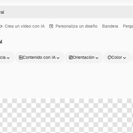
Crea un vídeo con IA
Personaliza un diseño
Bandera
Perg
l
cia
Contenido con IA
Orientación
Color
Productos
Información úti