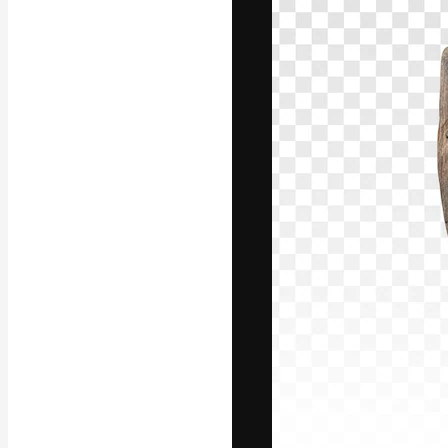
La plataforma cr
trabajo. Más de
entre creativos
estudios.
Español
Copyright © 2010