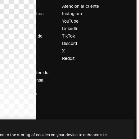
Precios
Atención al cliente
Sobre nosotros
Instagram
Reviews
YouTube
Empleo
LinkedIn
Tendencias de
TikTok
búsqueda
Discord
Blog
X
es
Eventos
Reddit
Slidesgo
Vender contenido
Sala de prensa
¿Buscas
magnific.ai?
ree to the storing of cookies on your device to enhance site