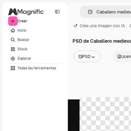
Crear
Crea una imagen con IA
Inicio
Buscar
PSD de Caballero medieva
Stock
PSD
Licen
Explorar
Todas las imágenes
Todas las herramientas
Vectores
Ilustraciones
Fotos
PSD
Plantillas
Mockups
Vídeos
Clips de vídeo
Motion graphics
Plantillas de vídeos
Iconos
Modelos 3D
Fuentes