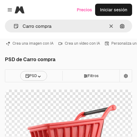
Magnific
Precios
Iniciar sesión
Close menu
Borrar
Buscar
Crea una imagen con IA
Crea un vídeo con IA
Personaliza un
PSD de Carro compra
PSD
Filtros