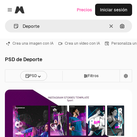
Magnific
Precios
Iniciar sesión
Close menu
Borrar
Buscar
Crea una imagen con IA
Crea un vídeo con IA
Personaliza un
PSD de Deporte
PSD
Filtros