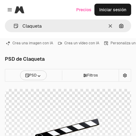
Magnific
Precios
Iniciar sesión
Close menu
Borrar
Buscar
Crea una imagen con IA
Crea un vídeo con IA
Personaliza un
PSD de Claqueta
PSD
Filtros