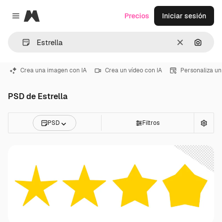
Magnific
Precios
Iniciar sesión
Close menu
Borrar
Buscar
Crea una imagen con IA
Crea un vídeo con IA
Personaliza un
PSD de Estrella
PSD
Filtros