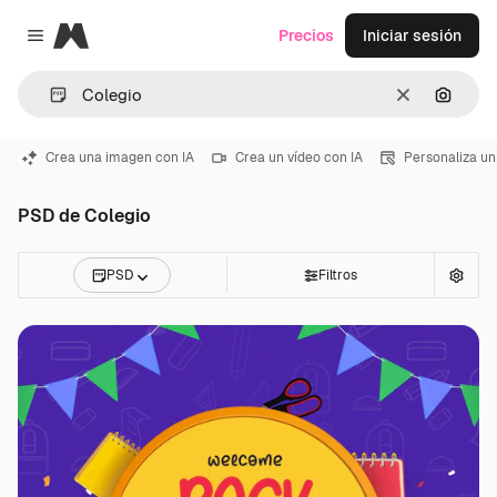
Magnific
Precios
Iniciar sesión
Close menu
Borrar
Buscar
Crea una imagen con IA
Crea un vídeo con IA
Personaliza un
PSD de Colegio
PSD
Filtros