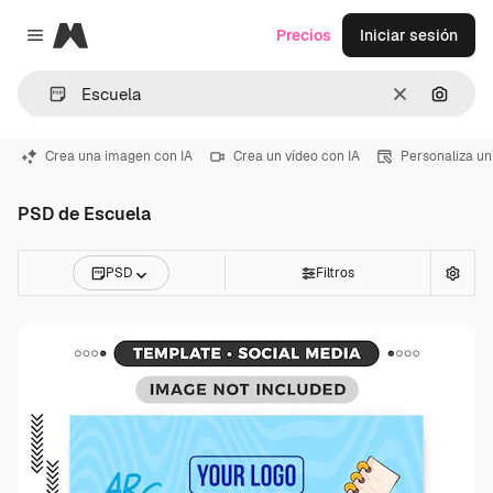
Magnific
Precios
Iniciar sesión
Close menu
Borrar
Buscar
Crea una imagen con IA
Crea un vídeo con IA
Personaliza un
PSD de Escuela
PSD
Filtros