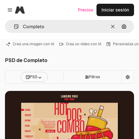
Magnific
Precios
Iniciar sesión
Close menu
Borrar
Buscar
Crea una imagen con IA
Crea un vídeo con IA
Personaliza un
PSD de Completo
PSD
Filtros