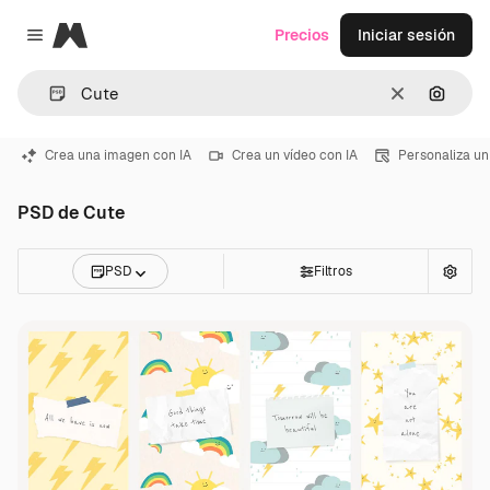
Magnific
Precios
Iniciar sesión
Close menu
Borrar
Buscar
Crea una imagen con IA
Crea un vídeo con IA
Personaliza un
PSD de Cute
PSD
Filtros