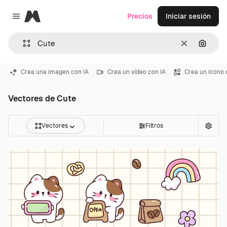
Magnific
Precios
Iniciar sesión
Close menu
Borrar
Buscar
Crea una imagen con IA
Crea un vídeo con IA
Crea un icono 
Vectores de Cute
Vectores
Filtros