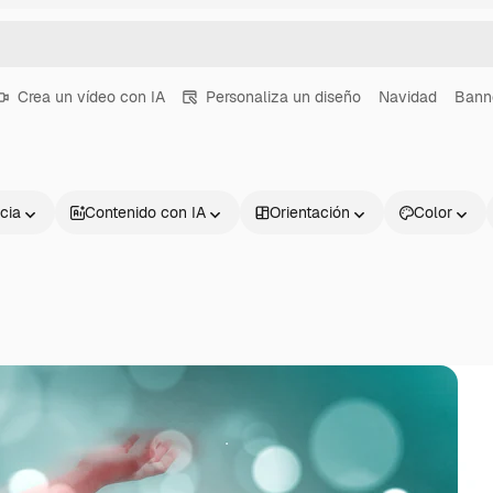
Crea un vídeo con IA
Personaliza un diseño
Navidad
Bann
cia
Contenido con IA
Orientación
Color
Productos
Información úti