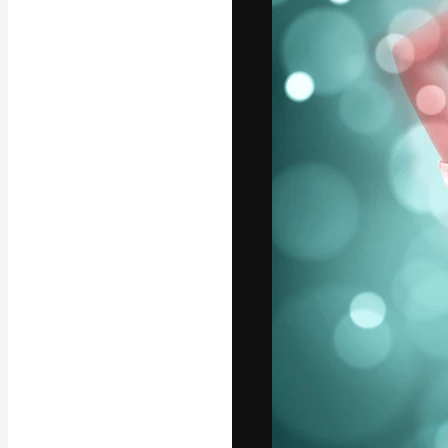
La plataforma cr
trabajo. Más de
entre creativos
estudios.
Español
Copyright © 2010