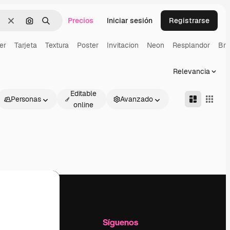
Precios
Iniciar sesión
Registrarse
Borrar
Buscar por imagen
Buscar
er
Tarjeta
Textura
Poster
Invitacion
Neon
Resplandor
Bril
Relevancia
Editable
Personas
Avanzado
online
l
Empresa
Síguenos