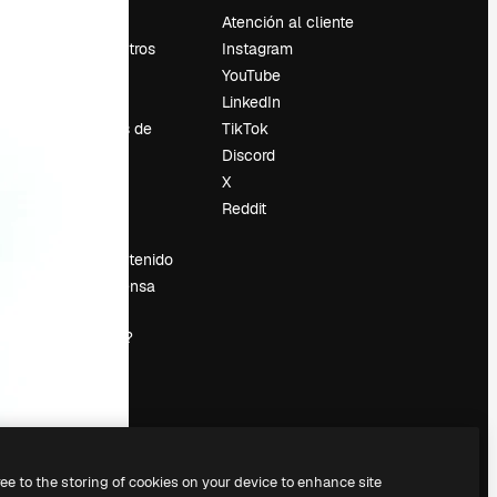
Precios
Atención al cliente
Sobre nosotros
Instagram
Reviews
YouTube
Empleo
LinkedIn
Tendencias de
TikTok
búsqueda
Discord
Blog
X
es
Eventos
Reddit
Slidesgo
Vender contenido
Sala de prensa
¿Buscas
magnific.ai?
ree to the storing of cookies on your device to enhance site