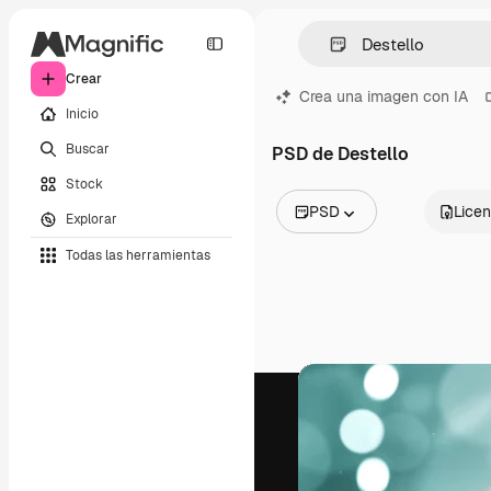
Crear
Crea una imagen con IA
Inicio
Buscar
PSD de Destello
Stock
PSD
Licen
Explorar
Todas las imágenes
Todas las herramientas
Vectores
Ilustraciones
Fotos
PSD
Plantillas
Mockups
Vídeos
Clips de vídeo
Motion graphics
Plantillas de vídeos
Iconos
Modelos 3D
Fuentes