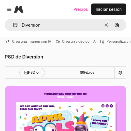
Magnific
Precios
Iniciar sesión
Close menu
Borrar
Buscar
Crea una imagen con IA
Crea un vídeo con IA
Personaliza un
PSD de Diversion
PSD
Filtros