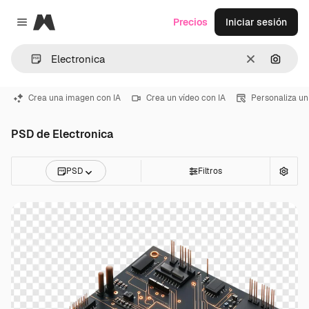
Magnific
Precios
Iniciar sesión
Close menu
Borrar
Buscar
Crea una imagen con IA
Crea un vídeo con IA
Personaliza un
PSD de Electronica
PSD
Filtros