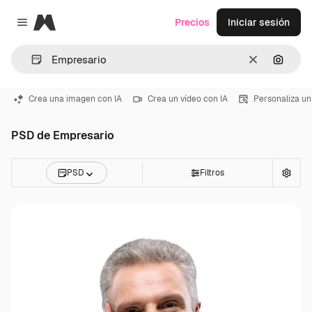
Magnific
Precios
Iniciar sesión
Close menu
Borrar
Buscar
Crea una imagen con IA
Crea un vídeo con IA
Personaliza un
PSD de Empresario
PSD
Filtros