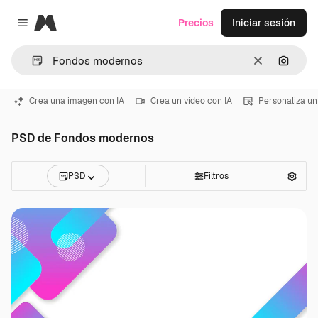
Magnific
Precios
Iniciar sesión
Close menu
Borrar
Buscar
Crea una imagen con IA
Crea un vídeo con IA
Personaliza un
PSD de Fondos modernos
PSD
Filtros