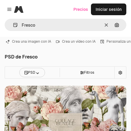
Magnific
Precios
Iniciar sesión
Close menu
Borrar
Buscar
Crea una imagen con IA
Crea un vídeo con IA
Personaliza un
PSD de Fresco
PSD
Filtros