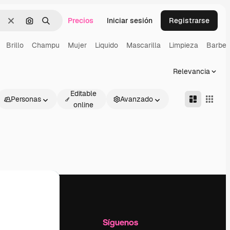
Precios
Iniciar sesión
Registrarse
Borrar
Buscar por imagen
Buscar
Brillo
Champu
Mujer
Liquido
Mascarilla
Limpieza
Barber
Relevancia
Editable
Personas
Avanzado
online
l
Empresa
Síguenos