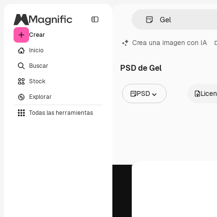
Crear
Crea una imagen con IA
Inicio
Buscar
PSD de Gel
Stock
PSD
Licen
Explorar
Todas las imágenes
Todas las herramientas
Vectores
Ilustraciones
Fotos
PSD
Plantillas
Mockups
Vídeos
Clips de vídeo
Motion graphics
Plantillas de vídeos
Iconos
Modelos 3D
Fuentes