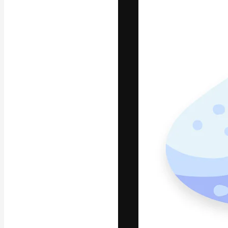
La plataforma cr
trabajo. Más de
entre creativos
estudios.
Español
Copyright © 2010