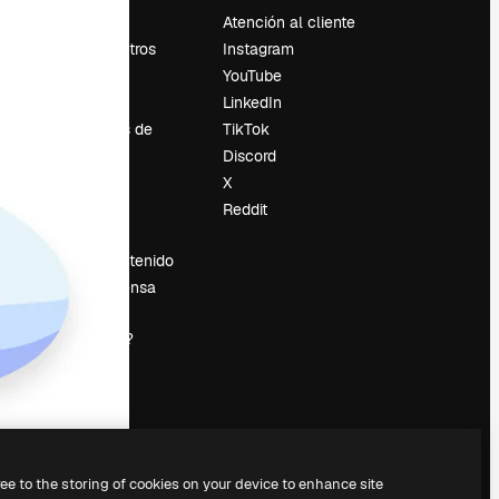
Precios
Atención al cliente
Sobre nosotros
Instagram
Reviews
YouTube
Empleo
LinkedIn
Tendencias de
TikTok
búsqueda
Discord
Blog
X
es
Eventos
Reddit
Slidesgo
Vender contenido
Sala de prensa
¿Buscas
magnific.ai?
ree to the storing of cookies on your device to enhance site