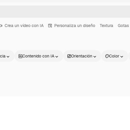
Crea un vídeo con IA
Personaliza un diseño
Textura
Gotas
cia
Contenido con IA
Orientación
Color
Productos
Información úti