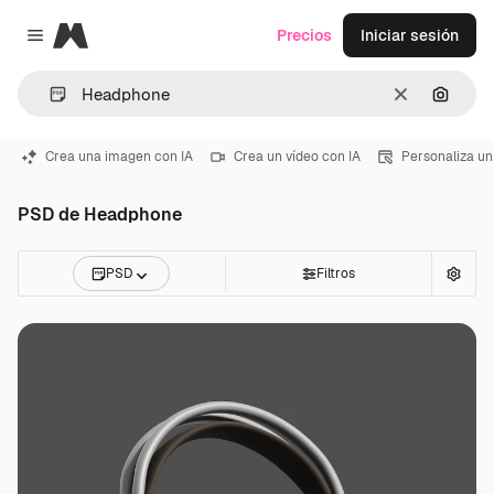
Magnific
Precios
Iniciar sesión
Close menu
Borrar
Buscar
Crea una imagen con IA
Crea un vídeo con IA
Personaliza un
PSD de Headphone
PSD
Filtros