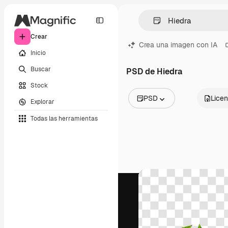
Crear
Crea una imagen con IA
Inicio
Buscar
PSD de Hiedra
Stock
PSD
Licen
Explorar
Todas las imágenes
Todas las herramientas
Vectores
Ilustraciones
Fotos
PSD
Plantillas
Mockups
Vídeos
Clips de vídeo
Motion graphics
Plantillas de vídeos
Iconos
Modelos 3D
Fuentes