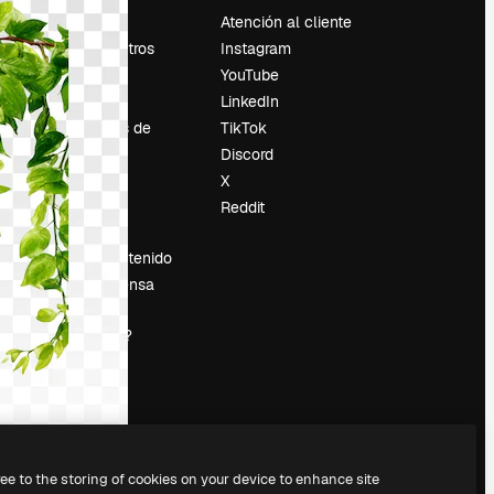
Precios
Atención al cliente
Sobre nosotros
Instagram
Reviews
YouTube
Empleo
LinkedIn
Tendencias de
TikTok
búsqueda
Discord
Blog
X
es
Eventos
Reddit
Slidesgo
Vender contenido
Sala de prensa
¿Buscas
magnific.ai?
ree to the storing of cookies on your device to enhance site