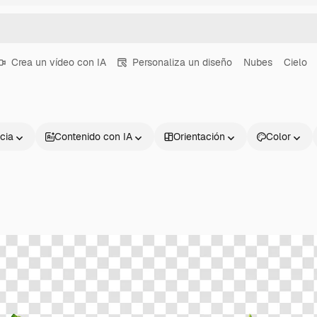
Crea un vídeo con IA
Personaliza un diseño
Nubes
Cielo
cia
Contenido con IA
Orientación
Color
Productos
Información úti