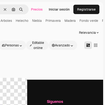
Precios
Iniciar sesión
Registrarse
Borrar
Buscar por imagen
Buscar
Arboles
Helecho
Niebla
Primavera
Madera
Fondo verde
P
Relevancia
Editable
Personas
Avanzado
online
l
Empresa
Síguenos