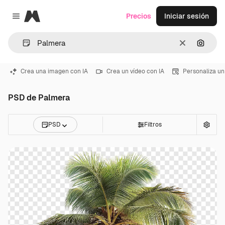
Magnific
Precios
Iniciar sesión
Close menu
Borrar
Buscar
Crea una imagen con IA
Crea un vídeo con IA
Personaliza un
PSD de Palmera
PSD
Filtros