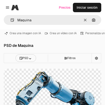
Magnific
Precios
Iniciar sesión
Close menu
Borrar
Buscar
Crea una imagen con IA
Crea un vídeo con IA
Personaliza un
PSD de Maquina
PSD
Filtros