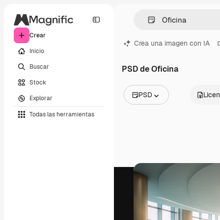
Crear
Crea una imagen con IA
Inicio
Buscar
PSD de Oficina
Stock
PSD
Licen
Explorar
Todas las imágenes
Todas las herramientas
Vectores
Ilustraciones
Fotos
PSD
Plantillas
Mockups
Vídeos
Clips de vídeo
Motion graphics
Plantillas de vídeos
Iconos
Modelos 3D
Fuentes