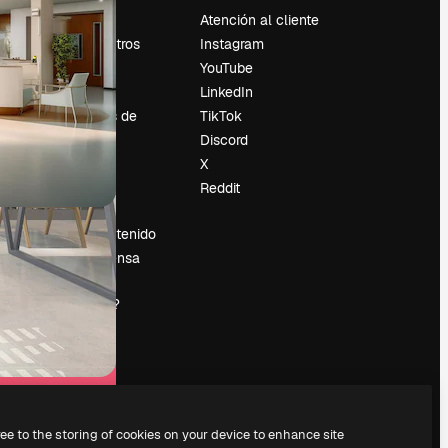
Precios
Atención al cliente
Sobre nosotros
Instagram
Reviews
YouTube
Empleo
LinkedIn
Tendencias de
TikTok
búsqueda
Discord
Blog
X
es
Eventos
Reddit
Slidesgo
Vender contenido
Sala de prensa
¿Buscas
magnific.ai?
ree to the storing of cookies on your device to enhance site