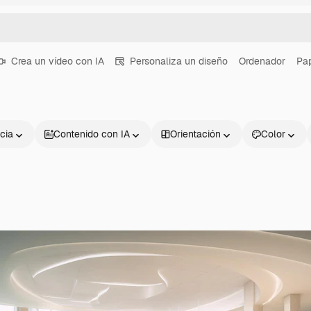
Crea un vídeo con IA
Personaliza un diseño
Ordenador
Pap
cia
Contenido con IA
Orientación
Color
Productos
Información úti