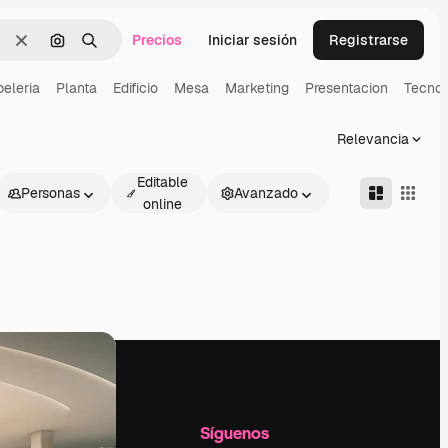
Precios
Iniciar sesión
Registrarse
Borrar
Buscar por imagen
Buscar
eleria
Planta
Edificio
Mesa
Marketing
Presentacion
Tecnol
Relevancia
Editable
Personas
Avanzado
online
l
Empresa
Síguenos