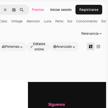
Precios
Iniciar sesión
Registrarse
Borrar
Buscar por imagen
Buscar
Cielo
Vintage
Atencion
Luna
Retro
Sol
Conocimiento
Estr
Relevancia
Editable
Personas
Avanzado
online
l
Empresa
Síguenos