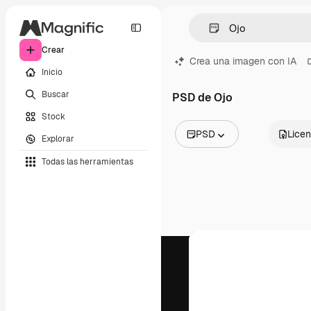
Crear
Crea una imagen con IA
Inicio
Buscar
PSD de Ojo
Stock
PSD
Licen
Explorar
Todas las imágenes
Todas las herramientas
Vectores
Ilustraciones
Fotos
PSD
Plantillas
Mockups
Vídeos
Clips de vídeo
Motion graphics
Plantillas de vídeos
Iconos
Modelos 3D
Fuentes