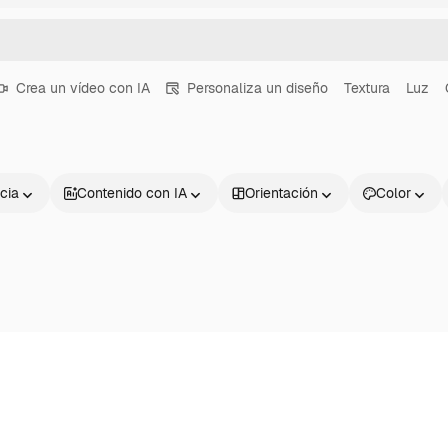
Crea un vídeo con IA
Personaliza un diseño
Textura
Luz
cia
Contenido con IA
Orientación
Color
Productos
Información úti