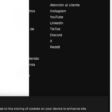
Precios
Atención al cliente
Sobre nosotros
Instagram
Reviews
YouTube
Empleo
LinkedIn
Tendencias de
TikTok
búsqueda
Discord
Blog
X
es
Eventos
Reddit
Slidesgo
Vender contenido
Sala de prensa
¿Buscas
magnific.ai?
ree to the storing of cookies on your device to enhance site