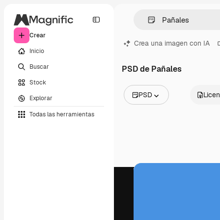
Crear
Crea una imagen con IA
Inicio
Buscar
PSD de Pañales
Stock
PSD
Licen
Explorar
Todas las imágenes
Todas las herramientas
Vectores
Ilustraciones
Fotos
PSD
Plantillas
Mockups
Vídeos
Clips de vídeo
Motion graphics
Plantillas de vídeos
Iconos
Modelos 3D
Fuentes