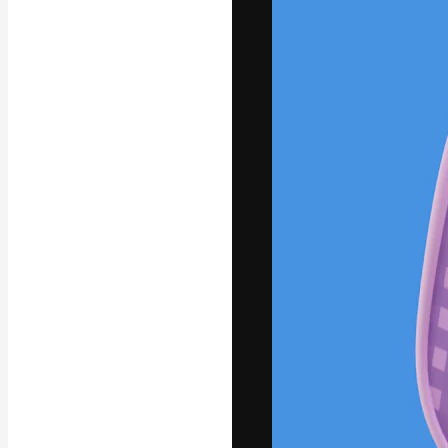
La plataforma cr
trabajo. Más de
entre creativos
estudios.
Español
Copyright © 2010