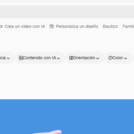
Crea un vídeo con IA
Personaliza un diseño
Bautizo
Famil
cia
Contenido con IA
Orientación
Color
Productos
Información úti