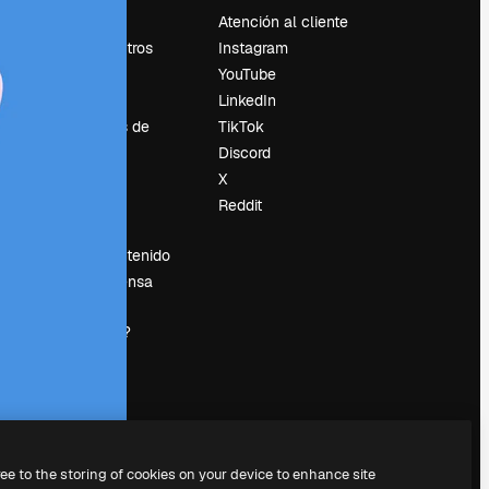
Precios
Atención al cliente
Sobre nosotros
Instagram
Reviews
YouTube
Empleo
LinkedIn
Tendencias de
TikTok
búsqueda
Discord
Blog
X
es
Eventos
Reddit
Slidesgo
Vender contenido
Sala de prensa
¿Buscas
magnific.ai?
ree to the storing of cookies on your device to enhance site