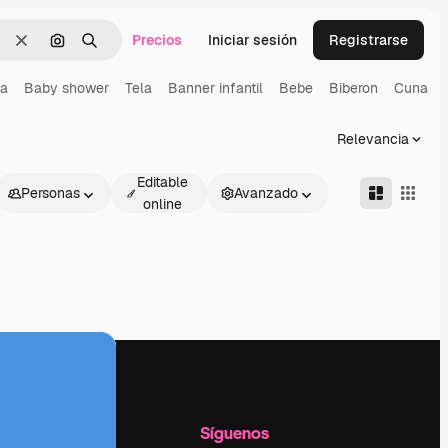
Precios
Iniciar sesión
Registrarse
Borrar
Buscar por imagen
Buscar
ia
Baby shower
Tela
Banner infantil
Bebe
Biberon
Cuna
Relevancia
Editable
Personas
Avanzado
online
l
Empresa
Síguenos