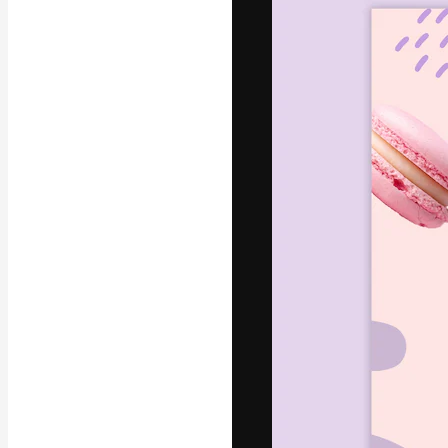
La plataforma cr
trabajo. Más de
entre creativos
estudios.
Español
Copyright © 2010