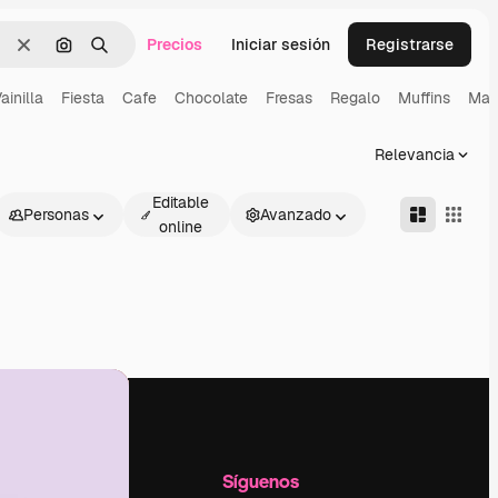
Precios
Iniciar sesión
Registrarse
Borrar
Buscar por imagen
Buscar
ainilla
Fiesta
Cafe
Chocolate
Fresas
Regalo
Muffins
Mac
Relevancia
Editable
Personas
Avanzado
online
l
Empresa
Síguenos