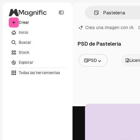
Crear
Crea una imagen con IA
Inicio
Buscar
PSD de Pasteleria
Stock
PSD
Licen
Explorar
Todas las imágenes
Todas las herramientas
Vectores
Ilustraciones
Fotos
PSD
Plantillas
Mockups
Vídeos
Clips de vídeo
Motion graphics
Plantillas de vídeos
Iconos
Modelos 3D
Fuentes