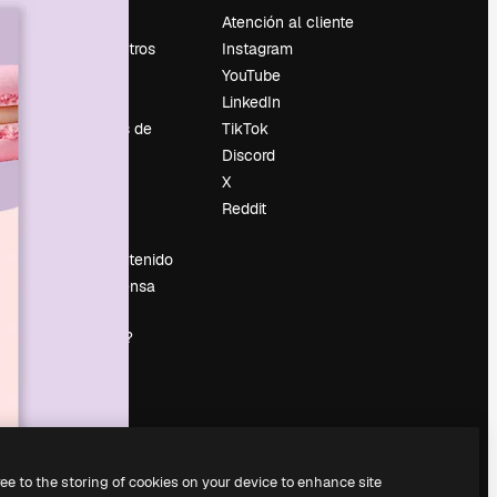
Precios
Atención al cliente
Sobre nosotros
Instagram
Reviews
YouTube
Empleo
LinkedIn
Tendencias de
TikTok
búsqueda
Discord
Blog
X
es
Eventos
Reddit
Slidesgo
Vender contenido
Sala de prensa
¿Buscas
magnific.ai?
ree to the storing of cookies on your device to enhance site