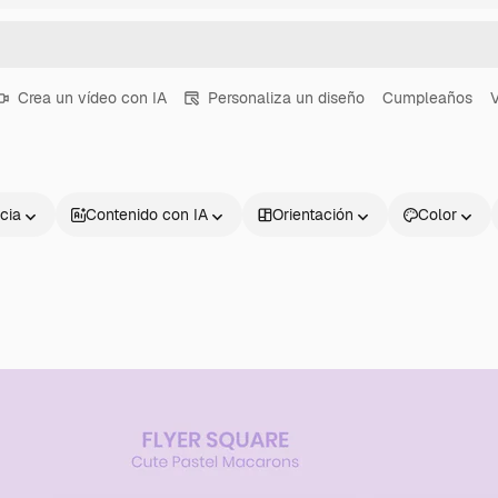
Crea un vídeo con IA
Personaliza un diseño
Cumpleaños
V
cia
Contenido con IA
Orientación
Color
Productos
Información úti